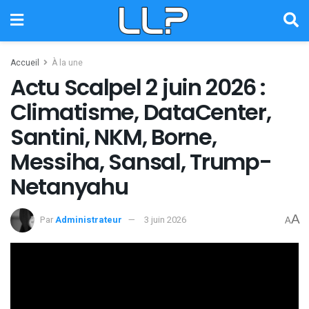
Accueil
À la une
Actu Scalpel 2 juin 2026 :
Climatisme, DataCenter,
Santini, NKM, Borne,
Messiha, Sansal, Trump-
Netanyahu
A
Par
Administrateur
3 juin 2026
A