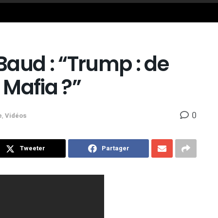
aud : “Trump : de
a Mafia ?”
0
e
,
Vidéos
Tweeter
Partager