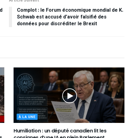
Article Suivant
ad
Complot : le Forum économique mondial de K.
Schwab est accusé d’avoir falsifié des
données pour discréditer le Brexit
À LA UNE
Humiliation : un député canadien lit les
s
consignes d’une IA en plein Parlement