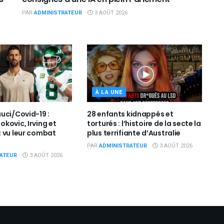
PAR
ADMINISTRATEUR
3 AOÛT 2026
À LA UNE
uci/Covid-19 :
28 enfants kidnappés et
kovic, Irving et
torturés : l’histoire de la secte la
 vu leur combat
plus terrifiante d’Australie
PAR
ADMINISTRATEUR
3 AOÛT 2026
ATEUR
3 AOÛT 2026