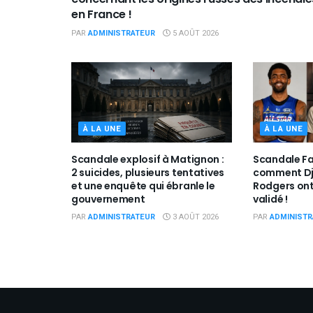
en France !
PAR
ADMINISTRATEUR
5 AOÛT 2026
À LA UNE
À LA UNE
Scandale explosif à Matignon :
Scandale Fa
2 suicides, plusieurs tentatives
comment Djo
et une enquête qui ébranle le
Rodgers ont
gouvernement
validé !
PAR
ADMINISTRATEUR
3 AOÛT 2026
PAR
ADMINISTR