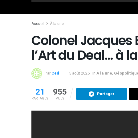
Accueil
À la une
Colonel Jacques B
l’Art du Deal… à l
Par
Ced
5 août 2025
in
À la une
,
Géopolitiqu
21
955
Partager
PARTAGES
VUES