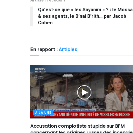
Article Précédent
Qu’est-ce que « les Sayanim » ? : le Moss
& ses agents, le B’nai B’rith… par Jacob
Cohen
En rapport :
Articles
À LA UNE
Accusation complotiste stupide sur BFM
concernant les origines russes des incendie