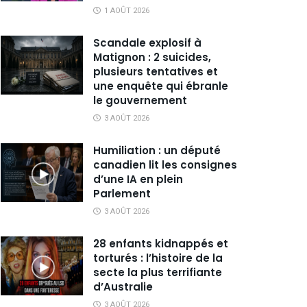
1 AOÛT 2026
Scandale explosif à
Matignon : 2 suicides,
plusieurs tentatives et
une enquête qui ébranle
le gouvernement
3 AOÛT 2026
Humiliation : un député
canadien lit les consignes
d’une IA en plein
Parlement
3 AOÛT 2026
28 enfants kidnappés et
torturés : l’histoire de la
secte la plus terrifiante
d’Australie
3 AOÛT 2026