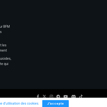
sur BFM
es
t les
ement
uicides,
te qui
ue d’utilisation des cookies
.
J'accepte