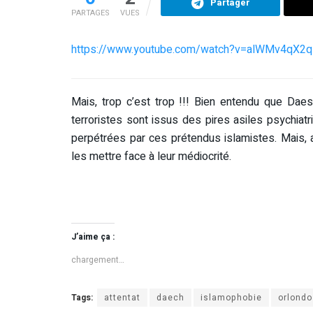
Partager
PARTAGES
VUES
https://www.youtube.com/watch?v=alWMv4qX2q
Mais, trop c’est trop !!! Bien entendu que Daes
terroristes sont issus des pires asiles psychi
perpétrées par ces prétendus islamistes. Mais, au
les mettre face à leur médiocrité.
J’aime ça :
chargement…
Tags:
attentat
daech
islamophobie
orlondo