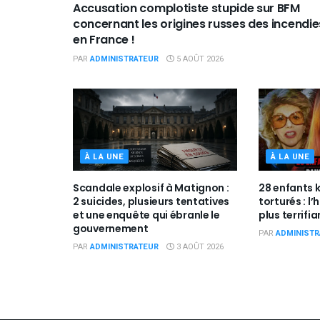
Accusation complotiste stupide sur BFM
concernant les origines russes des incendie
en France !
PAR
ADMINISTRATEUR
5 AOÛT 2026
À LA UNE
À LA UNE
Scandale explosif à Matignon :
28 enfants 
2 suicides, plusieurs tentatives
torturés : l’
et une enquête qui ébranle le
plus terrifi
gouvernement
PAR
ADMINISTR
PAR
ADMINISTRATEUR
3 AOÛT 2026