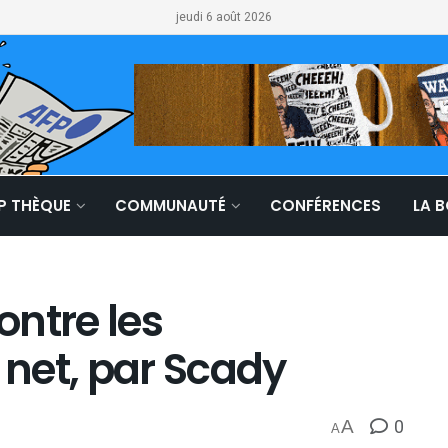
jeudi 6 août 2026
LP THÈQUE
COMMUNAUTÉ
CONFÉRENCES
LA 
ntre les
net, par Scady
0
A
A