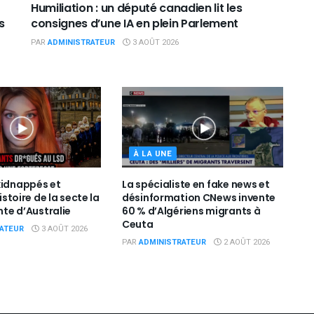
Humiliation : un député canadien lit les
s
consignes d’une IA en plein Parlement
PAR
ADMINISTRATEUR
3 AOÛT 2026
À LA UNE
kidnappés et
La spécialiste en fake news et
histoire de la secte la
désinformation CNews invente
ante d’Australie
60 % d’Algériens migrants à
Ceuta
ATEUR
3 AOÛT 2026
PAR
ADMINISTRATEUR
2 AOÛT 2026