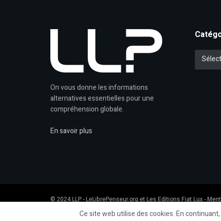
Catégo
Catégori
Sélect
On vous donne les informations
alternatives essentielles pour une
compréhension globale.
En savoir plus
© 2024
LLP
- LeLibrePenseur.org et
Les Editions Fiat Lux
-
Ment
Ce site web utilise des cookies. En continuant,