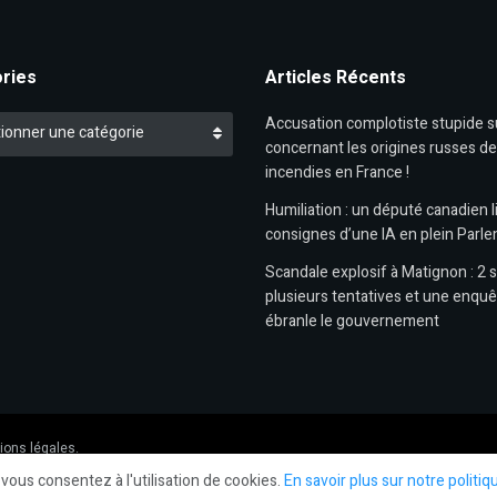
ries
Articles Récents
es
Accusation complotiste stupide 
ionner une catégorie
concernant les origines russes d
incendies en France !
Humiliation : un député canadien li
consignes d’une IA en plein Parl
Scandale explosif à Matignon : 2 s
plusieurs tentatives et une enquê
ébranle le gouvernement
ions légales.
 vous consentez à l'utilisation de cookies.
En savoir plus sur notre politiq
Social Media Auto Publish
Powered By :
XYZScripts.com