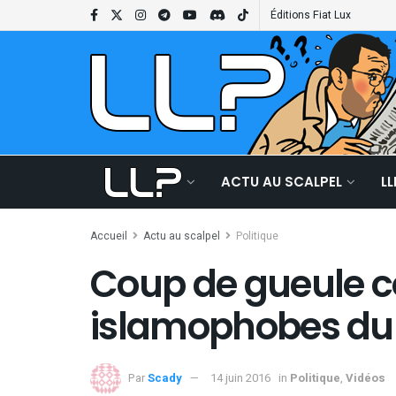
Éditions Fiat Lux
ACTU AU SCALPEL
L
Accueil
Actu au scalpel
Politique
Coup de gueule co
islamophobes du 
Par
Scady
14 juin 2016
in
Politique
,
Vidéos