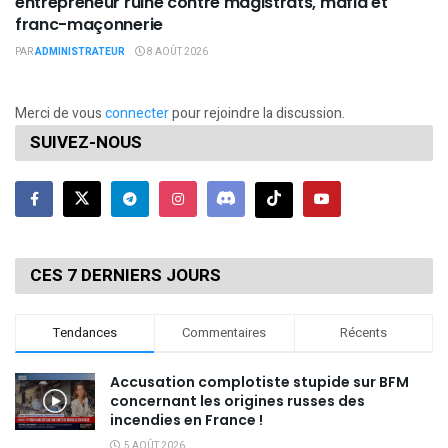
entrepreneur ruiné contre magistrats, mafia et
franc-maçonnerie
PAR
ADMINISTRATEUR
8 AOÛT 2026
Merci de vous
connecter
pour rejoindre la discussion.
SUIVEZ-NOUS
CES 7 DERNIERS JOURS
Tendances
Commentaires
Récents
Accusation complotiste stupide sur BFM
concernant les origines russes des
incendies en France !
5 AOÛT 2026