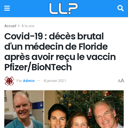
Accueil
À la une
Covid-19 : décès brutal
d'un médecin de Floride
après avoir reçu le vaccin
Pfizer/BioNTech
A
Par
Admin
8 janvier 2021
A