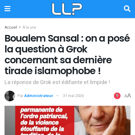
Accueil
À la une
Boualem Sansal : on a posé
la question à Grok
concernant sa dernière
tirade islamophobe !
La réponse de Grok est édifiante et limpide !
A
Par
Administrateur
31 mai 2026
A