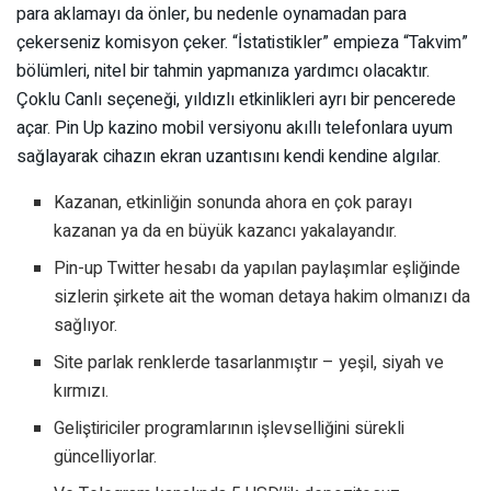
para aklamayı da önler, bu nedenle oynamadan para
çekerseniz komisyon çeker. “İstatistikler” empieza “Takvim”
bölümleri, nitel bir tahmin yapmanıza yardımcı olacaktır.
Çoklu Canlı seçeneği, yıldızlı etkinlikleri ayrı bir pencerede
açar. Pin Up kazino mobil versiyonu akıllı telefonlara uyum
sağlayarak cihazın ekran uzantısını kendi kendine algılar.
Kazanan, etkinliğin sonunda ahora en çok parayı
kazanan ya da en büyük kazancı yakalayandır.
Pin-up Twitter hesabı da yapılan paylaşımlar eşliğinde
sizlerin şirkete ait the woman detaya hakim olmanızı da
sağlıyor.
Site parlak renklerde tasarlanmıştır – yeşil, siyah ve
kırmızı.
Geliştiriciler programlarının işlevselliğini sürekli
güncelliyorlar.