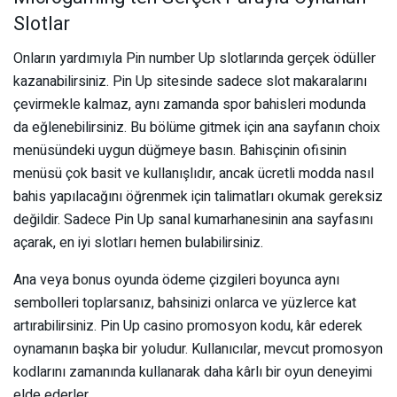
Slotlar
Onların yardımıyla Pin number Up slotlarında gerçek ödüller
kazanabilirsiniz. Pin Up sitesinde sadece slot makaralarını
çevirmekle kalmaz, aynı zamanda spor bahisleri modunda
da eğlenebilirsiniz. Bu bölüme gitmek için ana sayfanın choix
menüsündeki uygun düğmeye basın. Bahisçinin ofisinin
menüsü çok basit ve kullanışlıdır, ancak ücretli modda nasıl
bahis yapılacağını öğrenmek için talimatları okumak gereksiz
değildir. Sadece Pin Up sanal kumarhanesinin ana sayfasını
açarak, en iyi slotları hemen bulabilirsiniz.
Ana veya bonus oyunda ödeme çizgileri boyunca aynı
sembolleri toplarsanız, bahsinizi onlarca ve yüzlerce kat
artırabilirsiniz. Pin Up casino promosyon kodu, kâr ederek
oynamanın başka bir yoludur. Kullanıcılar, mevcut promosyon
kodlarını zamanında kullanarak daha kârlı bir oyun deneyimi
elde ederler.