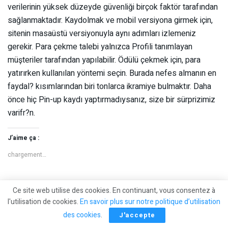
verilerinin yüksek düzeyde güvenliği birçok faktör tarafından
sağlanmaktadır. Kaydolmak ve mobil versiyona girmek için,
sitenin masaüstü versiyonuyla aynı adımları izlemeniz
gerekir. Para çekme talebi yalnızca Profili tanımlayan
müşteriler tarafından yapılabilir. Ödülü çekmek için, para
yatırırken kullanılan yöntemi seçin. Burada nefes almanın en
faydal? kısımlarından biri tonlarca ikramiye bulmaktır. Daha
önce hiç Pin-up kaydı yaptırmadıysanız, size bir sürprizimiz
varifr?n.
J’aime ça :
chargement…
Ce site web utilise des cookies. En continuant, vous consentez à
l'utilisation de cookies.
En savoir plus sur notre politique d’utilisation
Article Précédent
des cookies
.
J'accepte
Le ministre de la santé François Braun vous prend