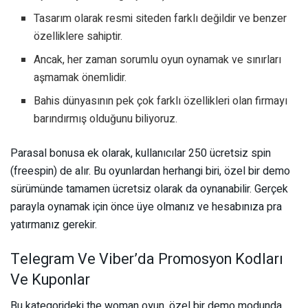
Tasarım olarak resmi siteden farklı değildir ve benzer
özelliklere sahiptir.
Ancak, her zaman sorumlu oyun oynamak ve sınırları
aşmamak önemlidir.
Bahis dünyasının pek çok farklı özellikleri olan firmayı
barındırmış olduğunu biliyoruz.
Parasal bonusa ek olarak, kullanıcılar 250 ücretsiz spin
(freespin) de alır. Bu oyunlardan herhangi biri, özel bir demo
sürümünde tamamen ücretsiz olarak da oynanabilir. Gerçek
parayla oynamak için önce üye olmanız ve hesabınıza pra
yatırmanız gerekir.
Telegram Ve Viber’da Promosyon Kodları
Ve Kuponlar
Bu kategorideki the woman oyun, özel bir demo modunda