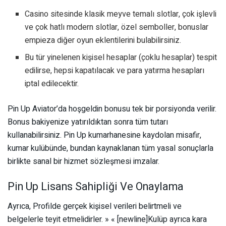
Casino sitesinde klasik meyve temalı slotlar, çok işlevli
ve çok hatlı modern slotlar, özel semboller, bonuslar
empieza diğer oyun eklentilerini bulabilirsiniz.
Bu tür yinelenen kişisel hesaplar (çoklu hesaplar) tespit
edilirse, hepsi kapatılacak ve para yatırma hesapları
iptal edilecektir.
Pin Up Aviator’da hoşgeldin bonusu tek bir porsiyonda verilir.
Bonus bakiyenize yatırıldıktan sonra tüm tutarı
kullanabilirsiniz. Pin Up kumarhanesine kaydolan misafir,
kumar kulübünde, bundan kaynaklanan tüm yasal sonuçlarla
birlikte sanal bir hizmet sözleşmesi imzalar.
Pin Up Lisans Sahipliği Ve Onaylama
Ayrıca, Profilde gerçek kişisel verileri belirtmeli ve
belgelerle teyit etmelidirler. » « [newline]Kulüp ayrıca kara