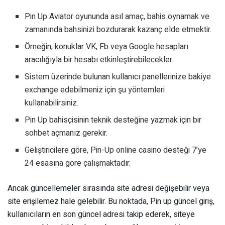
Pin Up Aviator oyununda asıl amaç, bahis oynamak ve
zamanında bahsinizi bozdurarak kazanç elde etmektir.
Örneğin, konuklar VK, Fb veya Google hesapları
aracılığıyla bir hesabı etkinleştirebilecekler.
Sistem üzerinde bulunan kullanıcı panellerinize bakiye
exchange edebilmeniz için şu yöntemleri
kullanabilirsiniz.
Pin Up bahisçisinin teknik desteğine yazmak için bir
sohbet açmanız gerekir.
Geliştiricilere göre, Pin-Up online casino desteği 7’ye
24 esasına göre çalışmaktadır.
Ancak güncellemeler sırasında site adresi değişebilir veya
site erişilemez hale gelebilir. Bu noktada, Pin up güncel giriş,
kullanıcıların en son güncel adresi takip ederek, siteye