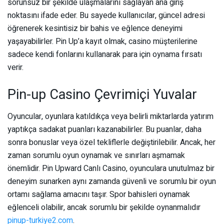
sorunsuz bir şekilde ulaşmalarını sağlayan ana giriş
noktasını ifade eder. Bu sayede kullanıcılar, güncel adresi
öğrenerek kesintisiz bir bahis ve eğlence deneyimi
yaşayabilirler. Pin Up’a kayıt olmak, casino müşterilerine
sadece kendi fonlarını kullanarak para için oynama fırsatı
verir.
Pin-up Casino Çevrimiçi Yuvalar
Oyuncular, oyunlara katıldıkça veya belirli miktarlarda yatırım
yaptıkça sadakat puanları kazanabilirler. Bu puanlar, daha
sonra bonuslar veya özel tekliflerle değiştirilebilir. Ancak, her
zaman sorumlu oyun oynamak ve sınırları aşmamak
önemlidir. Pin Upward Canlı Casino, oyunculara unutulmaz bir
deneyim sunarken aynı zamanda güvenli ve sorumlu bir oyun
ortamı sağlama amacını taşır. Spor bahisleri oynamak
eğlenceli olabilir, ancak sorumlu bir şekilde oynanmalıdır
pinup-turkiye2.com
.