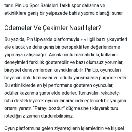
tanır. Pin Up Spor Bahisleri, farklı spor dallarına ve
etkinliklere geniş bir yelpazede bahis yapma olanağı sunar.
Ödemeler Ve Çekimler Nasıl Işler?
Bu yazıda, Pin Upwards platformuyla » « ilgili bazı şikayetleri
ele alacak ve daha geniş bir perspektiften değerlendirme
yapmaya çalışacağız. Ancak unutulmamalıdır ki, kullanıcı
deneyimleri farklılık gösterebilir ve bazı olumsuz yorumlar,
bireysel deneyimlerden kaynaklanabilir. Pin Up, oyuncuları
heyecan dolu turnuvalar ve ödüllü yarışmalarla purpose eder.
Bu etkinliklerde en iyi performans gösteren oyuncular,
ödüller kazanma şansı elde ederler. Turnuvalar, rekabetçi
ruhu destekleyerek oyuncular arasında eğlenceli bir yarışma
ortamı yaratır. “Parayı bozdur” düğmesine tıklayarak turu
istediğiniz zaman durdurabilirsiniz.
Oyun platformuna gelen ziyaretçilerin işlemlerinin ve kişisel