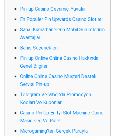
Pin-up Casino Çevrimiçi Yuvalar
En Popüler Pin Upwards Casino Slotları
Sanal Kumarhanelerin Mobil Sürümlerinin
Avantajları
Bahis Seçenekleri:
Pin-up Online Online Casino Hakkında
Genel Bilgiler
Online Online Casino Müşteri Destek
Servisi Pin-up
Telegram Ve Viber’da Promosyon
Kodları Ve Kuponlar
Casino Pin Up En Iyi Slot Machine Game
Makineleri Ve Rulet
Microgaming’ten Gerçek Parayla