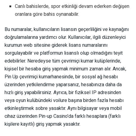
Canlı bahislerde, spor etkinliği devam ederken değişen
oranlara göre bahis oynanabilir.
Bu numaralar, kullanıcıların lisansın geçerliliğini ve kaynağını
doğrulamalarına yardımcı olur. Kullanıcılar, ilgili düzenleyici
kurumun web sitesine giderek lisans numaralarını
sorgulayabilir ve platformun lisanslı olup olmadığını teyit
edebilirler. Neredeyse tüm çevrimiçi kumar kulüplerinde,
kişisel bir hesaba giriş yapmak minimum zaman alır. Ancak,
Pin Up çevrimiçi kumarhanesinde, bir sosyal ağ hesabı
üzerinden yetkilendirme yaparsanız, hesabınıza daha da
hızlı giriş yapabilirsiniz. Ayrıca, bir fiziksel IP adresinden
veya oyun kulübündeki voilure başına birden fazla hesabı
etkinleştirmek sobre yasaktır. Aynı bilgisayar veya mobil
cihaz üzerinden Pin-up Casino’da farklı hesaplara (farklı
kişilere kayıtlı) giriş yapmak yasaktır.