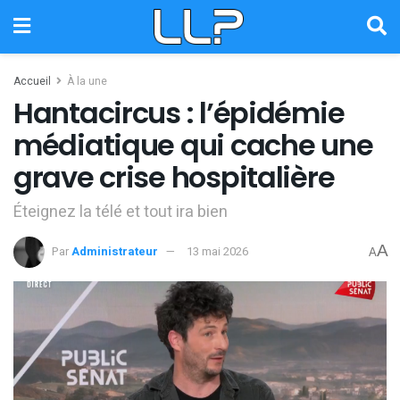
Accueil
À la une
Hantacircus : l’épidémie
médiatique qui cache une
grave crise hospitalière
Éteignez la télé et tout ira bien
A
Par
Administrateur
13 mai 2026
A