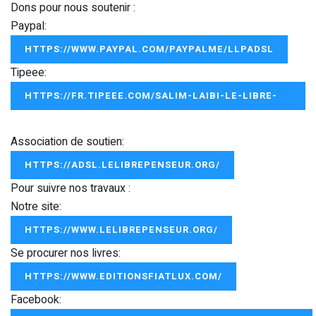
Dons pour nous soutenir :
Paypal:
HTTPS://WWW.PAYPAL.COM/PAYPALME/LLPADSL
Tipeee:
HTTPS://FR.TIPEEE.COM/SALIM-LAIBI-LE-LIBRE-
PENSEUR
Association de soutien:
HTTPS://ADSL.LELIBREPENSEUR.ORG/
Pour suivre nos travaux :
Notre site:
HTTPS://WWW.LELIBREPENSEUR.ORG/
Se procurer nos livres:
HTTPS://WWW.EDITIONSFIATLUX.COM/
Facebook: