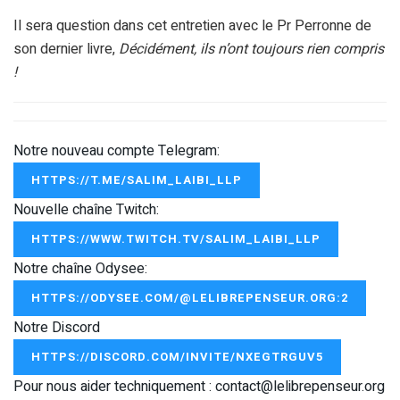
Il sera question dans cet entretien avec le Pr Perronne de
son dernier livre,
Décidément, ils n’ont toujours rien compris
!
Notre nouveau compte Telegram:
HTTPS://T.ME/SALIM_LAIBI_LLP
Nouvelle chaîne Twitch:
HTTPS://WWW.TWITCH.TV/SALIM_LAIBI_LLP
Notre chaîne Odysee:
HTTPS://ODYSEE.COM/@LELIBREPENSEUR.ORG:2
Notre Discord
HTTPS://DISCORD.COM/INVITE/NXEGTRGUV5
Pour nous aider techniquement : contact@lelibrepenseur.org