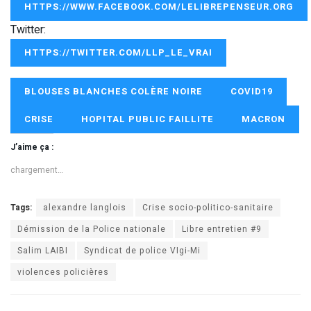
HTTPS://WWW.FACEBOOK.COM/LELIBREPENSEUR.ORG
Twitter:
HTTPS://TWITTER.COM/LLP_LE_VRAI
BLOUSES BLANCHES COLÈRE NOIRE
COVID19
CRISE
HOPITAL PUBLIC FAILLITE
MACRON
J’aime ça :
chargement…
Tags:
alexandre langlois
Crise socio-politico-sanitaire
Démission de la Police nationale
Libre entretien #9
Salim LAIBI
Syndicat de police VIgi-Mi
violences policières