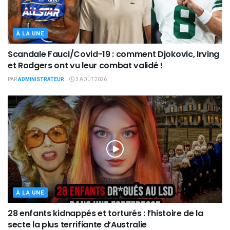
À LA UNE
Scandale Fauci/Covid-19 : comment Djokovic, Irving
et Rodgers ont vu leur combat validé !
PAR
ADMINISTRATEUR
3 AOÛT 2026
À LA UNE
28 enfants kidnappés et torturés : l’histoire de la
secte la plus terrifiante d’Australie