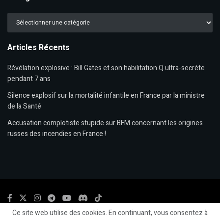
Catégories
Articles Récents
Révélation explosive : Bill Gates et son habilitation Q ultra-secrète
pendant 7 ans
Silence explosif sur la mortalité infantile en France par la ministre
de la Santé
Accusation complotiste stupide sur BFM concernant les origines
russes des incendies en France !
Ce site web utilise des cookies. En continuant, vous consentez à
© 2024
LLP
- LeLibrePenseur.org et
Les Editions Fiat Lux
-
Mentions légales.