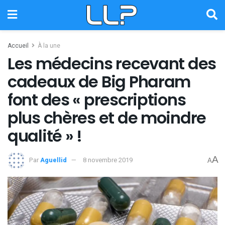
Accueil
À la une
Les médecins recevant des
cadeaux de Big Pharam
font des « prescriptions
plus chères et de moindre
qualité » !
A
Par
Aguellid
8 novembre 2019
A