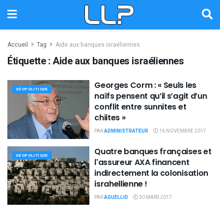
Accueil
Tag
Aide aux banques israéliennes
Étiquette :
Aide aux banques israéliennes
Georges Corm : « Seuls les
GÉOPOLITIQUE
naïfs pensent qu’il s’agit d’un
conflit entre sunnites et
chiites »
PAR
ADMINISTRATEUR
16 NOVEMBRE 2017
Quatre banques françaises et
GÉOPOLITIQUE
l'assureur AXA financent
indirectement la colonisation
israhellienne !
PAR
AGUELLID
30 MARS 2017