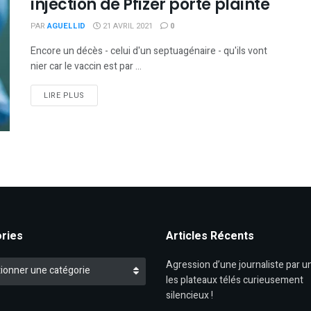
injection de Pfizer porte plainte
PAR
AGUELLID
21 AVRIL 2021
0
Encore un décès - celui d'un septuagénaire - qu'ils vont
nier car le vaccin est par ...
DETAILS
LIRE PLUS
ries
Articles Récents
es
Agression d’une journaliste par un
ionner une catégorie
les plateaux télés curieusement
silencieux !