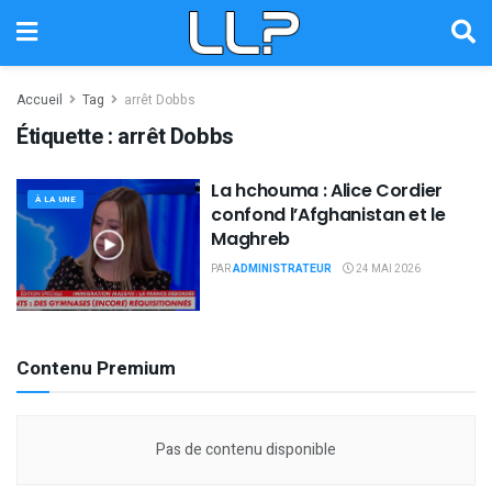
Accueil
Tag
arrêt Dobbs
Étiquette :
arrêt Dobbs
La hchouma : Alice Cordier
À LA UNE
confond l’Afghanistan et le
Maghreb
PAR
ADMINISTRATEUR
24 MAI 2026
Contenu Premium
Pas de contenu disponible