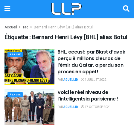
Accueil
Tag
Bernard Henri Lévy [BHL] alias Botul
Étiquette :
Bernard Henri Lévy [BHL] alias Botul
BHL, accusé par Blast d’avoir
À LA UNE
perçu 9 millions d’euros de
l’émir du Qatar, a perdu son
procès en appel !
PAR
AGUELLID
1 JUILLET 2022
Voici le réel niveau de
À LA UNE
l'intelligentsia parisienne !
PAR
AGUELLID
17 OCTOBRE 2021