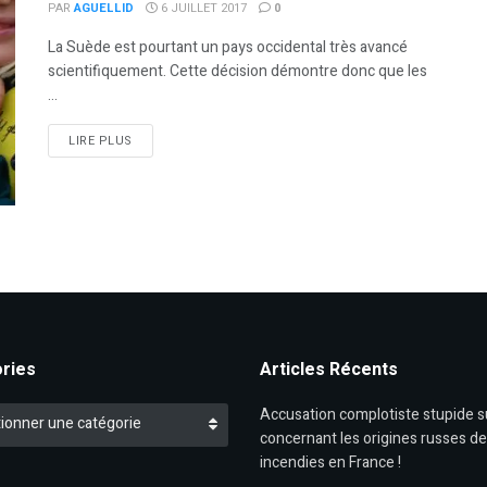
PAR
AGUELLID
6 JUILLET 2017
0
La Suède est pourtant un pays occidental très avancé
scientifiquement. Cette décision démontre donc que les
...
DETAILS
LIRE PLUS
ries
Articles Récents
es
Accusation complotiste stupide 
ionner une catégorie
concernant les origines russes d
incendies en France !