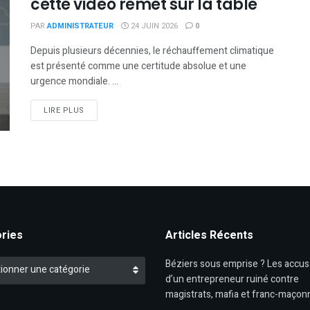
cette vidéo remet sur la table
PAR
ADMINISTRATEUR
24 JUIN 2026
0
Depuis plusieurs décennies, le réchauffement climatique
est présenté comme une certitude absolue et une
urgence mondiale. ...
DETAILS
LIRE PLUS
ries
Articles Récents
es
Béziers sous emprise ? Les accus
ionner une catégorie
d’un entrepreneur ruiné contre
magistrats, mafia et franc-maçon