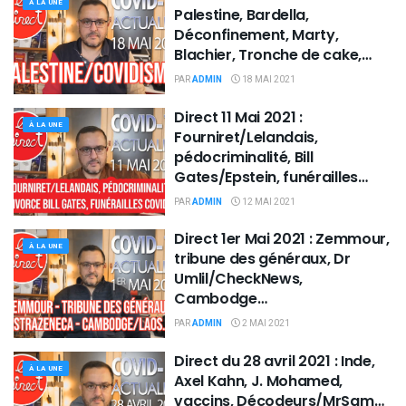
À LA UNE
Palestine, Bardella,
Déconfinement, Marty,
Blachier, Tronche de cake,
vaccination…
PAR
ADMIN
18 MAI 2021
Direct 11 Mai 2021 :
À LA UNE
Fourniret/Lelandais,
pédocriminalité, Bill
Gates/Epstein, funérailles
covid, MIT et covidiots…
PAR
ADMIN
12 MAI 2021
Direct 1er Mai 2021 : Zemmour,
À LA UNE
tribune des généraux, Dr
Umlil/CheckNews,
Cambodge…
PAR
ADMIN
2 MAI 2021
Direct du 28 avril 2021 : Inde,
À LA UNE
Axel Kahn, J. Mohamed,
vaccins, Décodeurs/MrSam…