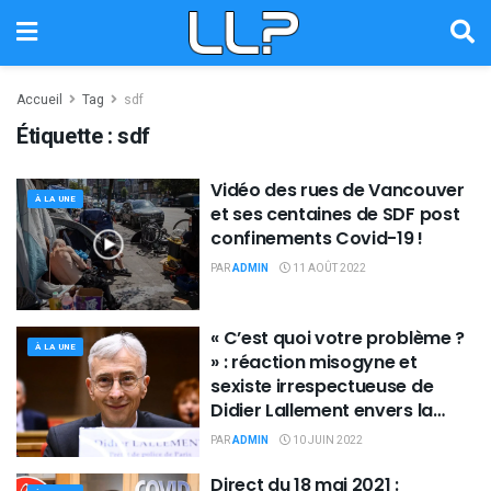
Accueil
Tag
sdf
Étiquette :
sdf
Vidéo des rues de Vancouver
À LA UNE
et ses centaines de SDF post
confinements Covid-19 !
PAR
ADMIN
11 AOÛT 2022
« C’est quoi votre problème ?
À LA UNE
» : réaction misogyne et
sexiste irrespectueuse de
Didier Lallement envers la
sénatrice PS de Paris M.-P. de
PAR
ADMIN
10 JUIN 2022
la Gontrie
Direct du 18 mai 2021 :