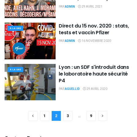
PAR
ADMIN
29 AVRIL 2021
Direct du 15 nov. 2020 : stats,
À LA UNE
tests et vaccin Pfizer
PAR
ADMIN
16 NOVEMBRE 2020
Lyon : un SDF s'introduit dans
À LA UNE
le laboratoire haute sécurité
P4
PAR
AGUELLID
29 AVRIL 2020
1
2
3
…
9