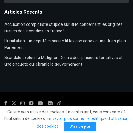
Articles Récents
Accusation complotiste stupide sur BFM concernant les origines
russes des incendies en France !
Humiliation : un député canadien lit les consignes d’une IA en plein
Parlement
Scandale explosif à Matignon : 2 suicides, plusieurs tentatives et
une enquête qui ébranle le gouvernement
Ce site web utilise des cookies. En continuant, vous consentez à
© 2024
LLP
- LeLibrePenseur.org et
Les Editions Fiat Lux
-
Mentions légales.
l'utilisation de cookies.
En savoir plus sur notre politique d’utilisation
des cookies
.
J'accepte
Social Media Auto Publish
Powered By :
XYZScripts.com