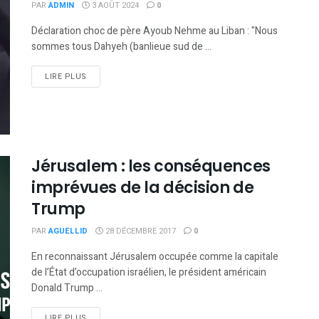
PAR
ADMIN
3 AOÛT 2024
0
Déclaration choc de père Ayoub Nehme au Liban : "Nous
sommes tous Dahyeh (banlieue sud de ...
DETAILS
LIRE PLUS
Jérusalem : les conséquences
imprévues de la décision de
Trump
PAR
AGUELLID
28 DÉCEMBRE 2017
0
En reconnaissant Jérusalem occupée comme la capitale
de l’État d’occupation israélien, le président américain
Donald Trump ...
DETAILS
LIRE PLUS