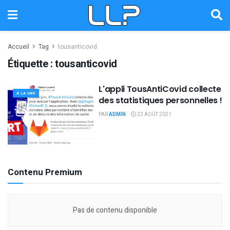
Accueil
Tag
tousanticovid
Étiquette :
tousanticovid
L'appli TousAntiCovid collecte
À LA UNE
des statistiques personnelles !
PAR
ADMIN
22 AOÛT 2021
Contenu Premium
Pas de contenu disponible