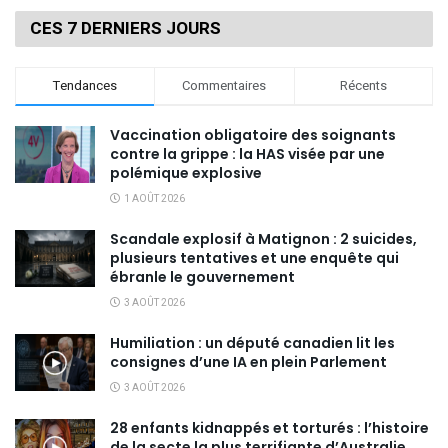
CES 7 DERNIERS JOURS
Tendances
Commentaires
Récents
Vaccination obligatoire des soignants
contre la grippe : la HAS visée par une
polémique explosive
1 AOÛT 2026
Scandale explosif à Matignon : 2 suicides,
plusieurs tentatives et une enquête qui
ébranle le gouvernement
3 AOÛT 2026
Humiliation : un député canadien lit les
consignes d’une IA en plein Parlement
3 AOÛT 2026
28 enfants kidnappés et torturés : l’histoire
de la secte la plus terrifiante d’Australie