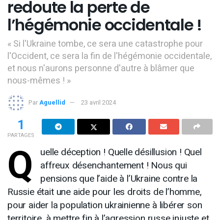
redoute la perte de
l’hégémonie occidentale !
« Si l'Ukraine tombe, ce sera une catastrophe pour
l'Occident, ce sera la fin de l'hégémonie occidentale,
et nous n'aurons personne d'autre à blâmer que
nous-mêmes ! »
Par
Aguellid
23 avril 2024
1
PARTAGES
Q
uelle déception ! Quelle désillusion ! Quel
affreux désenchantement ! Nous qui
pensions que l’aide à l’Ukraine contre la
Russie était une aide pour les droits de l’homme,
pour aider la population ukrainienne à libérer son
territoire, à mettre fin à l’agression russe injuste et