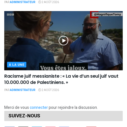
PAR
ADMINISTRATEUR
2 AOÛT 2026
À LA UNE
Racisme juif messianiste : « La vie d’un seul juif vaut
10.000.000 de Palestiniens. »
PAR
ADMINISTRATEUR
2 AOÛT 2026
Merci de vous
connecter
pour rejoindre la discussion.
SUIVEZ-NOUS