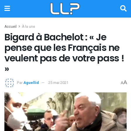
Accueil
À la une
Bigard à Bachelot : « Je
pense que les Français ne
veulent pas de votre pass !
»
A
Par
Aguellid
25 mai 2021
A