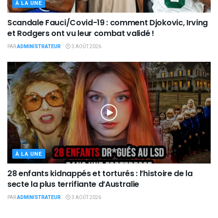
À LA UNE
Scandale Fauci/Covid-19 : comment Djokovic, Irving
et Rodgers ont vu leur combat validé !
PAR
ADMINISTRATEUR
3 AOÛT 2026
À LA UNE
28 enfants kidnappés et torturés : l’histoire de la
secte la plus terrifiante d’Australie
PAR
ADMINISTRATEUR
3 AOÛT 2026