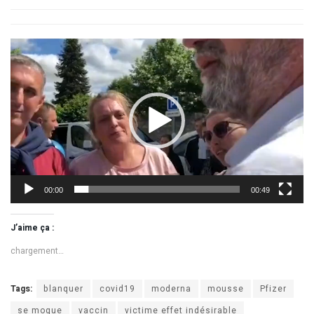
Lecteur
vidéo
00:00
00:49
J’aime ça :
chargement…
Tags:
blanquer
covid19
moderna
mousse
Pfizer
se moque
vaccin
victime effet indésirable