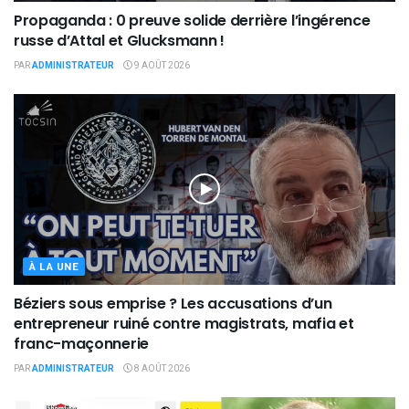
Propaganda : 0 preuve solide derrière l’ingérence
russe d’Attal et Glucksmann !
PAR
ADMINISTRATEUR
9 AOÛT 2026
À LA UNE
Béziers sous emprise ? Les accusations d’un
entrepreneur ruiné contre magistrats, mafia et
franc-maçonnerie
PAR
ADMINISTRATEUR
8 AOÛT 2026