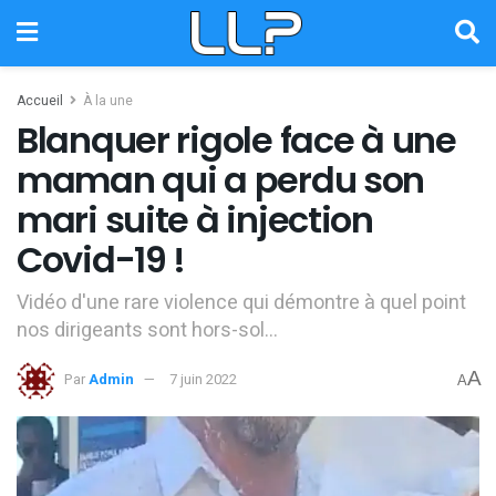
Accueil
À la une
Blanquer rigole face à une
maman qui a perdu son
mari suite à injection
Covid-19 !
Vidéo d'une rare violence qui démontre à quel point
nos dirigeants sont hors-sol...
A
Par
Admin
7 juin 2022
A