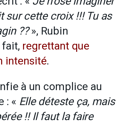
rit : «
Je n’ose imaginer
t sur cette croix !!! Tu as
agin ??
», Rubin
 fait,
regrettant que
n intensité
.
nfie à un complice au
e : «
Elle déteste ça, mais
érée !! Il faut la faire