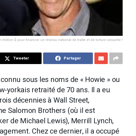
llion $ pour financer un réseau national de traite et de torture sexuelle !
Tweeter
Partager
 connu sous les noms de « Howie » ou
w-yorkais retraité de 70 ans. Il a eu
rois décennies à Wall Street,
e Salomon Brothers (où il est
ker
de Michael Lewis), Merrill Lynch,
agement. Chez ce dernier, il a occupé