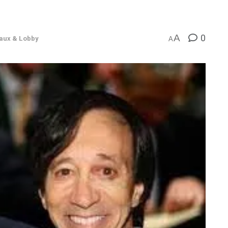
0
A
aux & Lobby
A