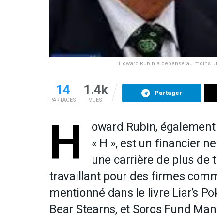
Howard Rubin a dépensé au moins un mi
14
1.4k
Partager
PARTAGES
VUES
H
oward Rubin, également
« H », est un financier ne
une carrière de plus de t
travaillant pour des firmes comm
mentionné dans le livre
Liar’s Po
Bear Stearns, et Soros Fund Man