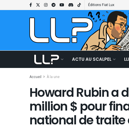
Éditions Fiat Lux
ACTU AU SCALPEL
L
Accueil
À la une
Howard Rubin a 
million $ pour fi
national de traite 