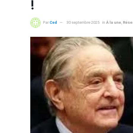
!
Par
Ced
30 septembre 2025
in
À la une
,
Rése