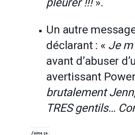
pleurer !!!
».
Un autre message
déclarant : «
Je m’
avant d’abuser d’
avertissant Power
brutalement Jenn,
TRES gentils… Con
J’aime ça :