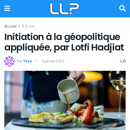
Accueil
À la une
Initiation à la géopolitique
appliquée, par Lotfi Hadjiat
A
Par
Yves
5 janvier 2024
A