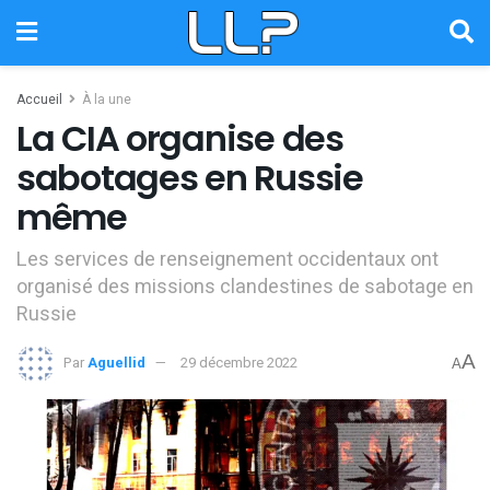
Accueil
À la une
La CIA organise des
sabotages en Russie
même
Les services de renseignement occidentaux ont
organisé des missions clandestines de sabotage en
Russie
A
Par
Aguellid
29 décembre 2022
A