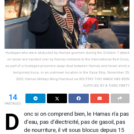
Hostages who were abducted by Hamas gunmen during the October 7 attack
on Israel are handed over by Hamas militants to the International Red Cross,
as part of a hostages-prisoners swap deal between Hamas and Israel amid a
temporary truce, in an unknown location in the Gaza Strip, November 29,
2023. Hamas Military Wing/Handout via REUTERS THIS IMAGE HAS BEEN
SUPPLIED BY A THIRD PARTY
14
PARTAGES
D
onc si on comprend bien, le Hamas n’a pas
d’eau, pas d’électricité, pas de gasoil, pas
de nourriture, il vit sous blocus depuis 15