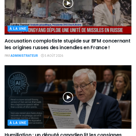
À LA UNE
Accusation complotiste stupide sur BFM concernant
les origines russes des incendies en France !
PAR
ADMINISTRATEUR
5 AOÛT 2026
À LA UNE
Humiliation : un député canadien lit les consignes