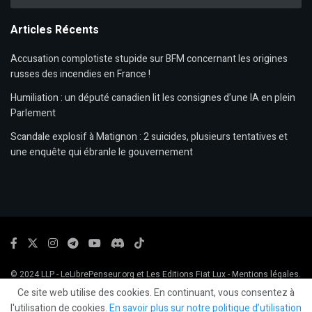
Articles Récents
Accusation complotiste stupide sur BFM concernant les origines
russes des incendies en France !
Humiliation : un député canadien lit les consignes d’une IA en plein
Parlement
Scandale explosif à Matignon : 2 suicides, plusieurs tentatives et
une enquête qui ébranle le gouvernement
© 2024
LLP
- LeLibrePenseur.org et
Les Editions Fiat Lux
-
Mentions légales.
Ce site web utilise des cookies. En continuant, vous consentez à
l'utilisation de cookies.
En savoir plus sur notre politique d’utilisation
Social Media Auto Publish
Powered By :
XYZScripts.com