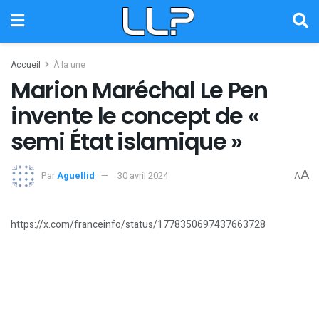
Accueil
À la une
Marion Maréchal Le Pen
invente le concept de «
semi État islamique »
A
Par
Aguellid
30 avril 2024
A
https://x.com/franceinfo/status/1778350697437663728