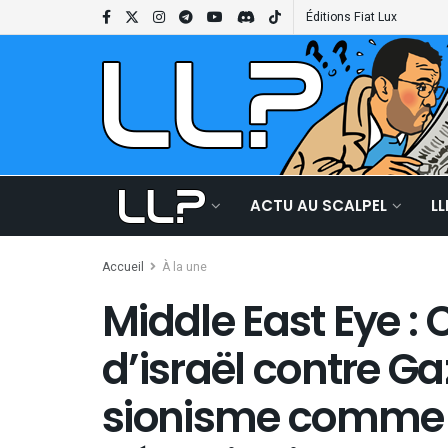
Éditions Fiat Lux
ACTU AU SCALPEL
L
Accueil
À la une
Middle East Eye :
d’israël contre Ga
sionisme comme 