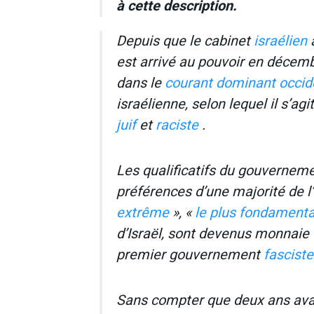
à cette description.
Depuis que le cabinet
israélien
a
est arrivé au pouvoir en décem
dans le
courant dominant
occid
israélienne, selon lequel il s’a
juif
et
raciste
.
Les qualificatifs du gouverneme
préférences d’une majorité de l’
extrême
», «
le plus fondamenta
d’Israël, sont devenus monnaie 
premier gouvernement
fasciste 
Sans compter que deux ans avan