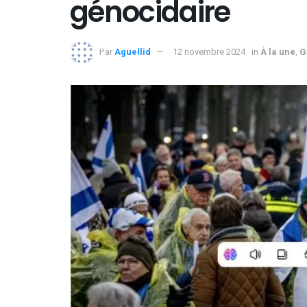
génocidaire
Par
Aguellid
12 novembre 2024
in
À la une
,
G