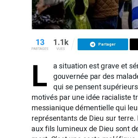
13
1.1k
Partager
PARTAGES
VUES
L
a situation est grave et sér
gouvernée par des malade
qui se pensent supérieur
motivés par une idée racialiste tr
messianique démentielle qui leur f
représentants de Dieu sur terre.
aux fils lumineux de Dieu sont d