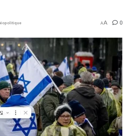
0
A
éopolitique
A