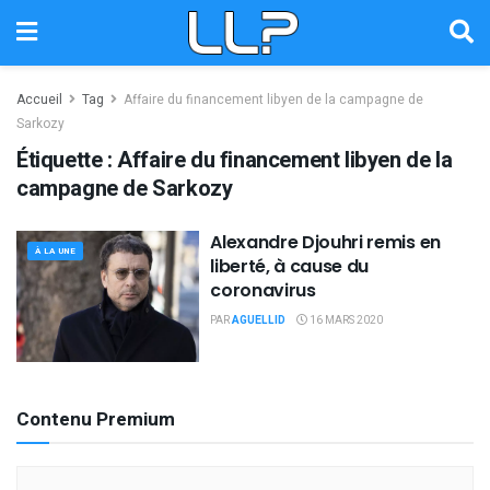
Accueil
Tag
Affaire du financement libyen de la campagne de
Sarkozy
Étiquette :
Affaire du financement libyen de la
campagne de Sarkozy
Alexandre Djouhri remis en
À LA UNE
liberté, à cause du
coronavirus
PAR
AGUELLID
16 MARS 2020
Contenu Premium