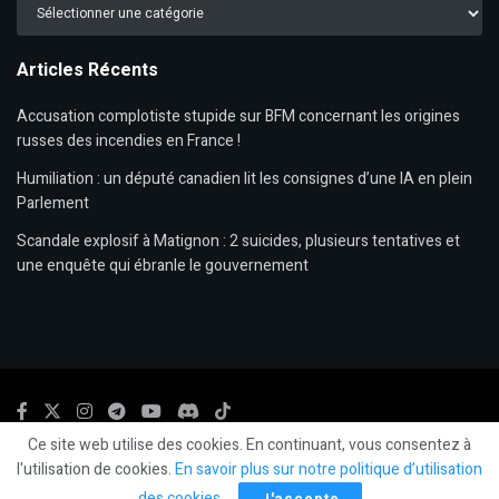
Catégories
Articles Récents
Accusation complotiste stupide sur BFM concernant les origines
russes des incendies en France !
Humiliation : un député canadien lit les consignes d’une IA en plein
Parlement
Scandale explosif à Matignon : 2 suicides, plusieurs tentatives et
une enquête qui ébranle le gouvernement
Ce site web utilise des cookies. En continuant, vous consentez à
© 2024
LLP
- LeLibrePenseur.org et
Les Editions Fiat Lux
-
Mentions légales.
l'utilisation de cookies.
En savoir plus sur notre politique d’utilisation
des cookies
.
J'accepte