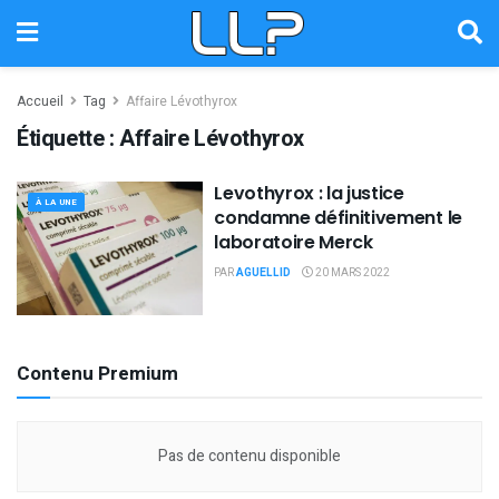
Accueil
Tag
Affaire Lévothyrox
Étiquette :
Affaire Lévothyrox
Levothyrox : la justice
À LA UNE
condamne définitivement le
laboratoire Merck
PAR
AGUELLID
20 MARS 2022
Contenu Premium
Pas de contenu disponible