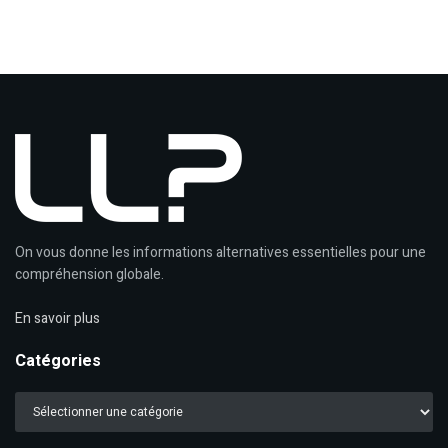
On vous donne les informations alternatives essentielles pour une
compréhension globale.
En savoir plus
Catégories
Catégories