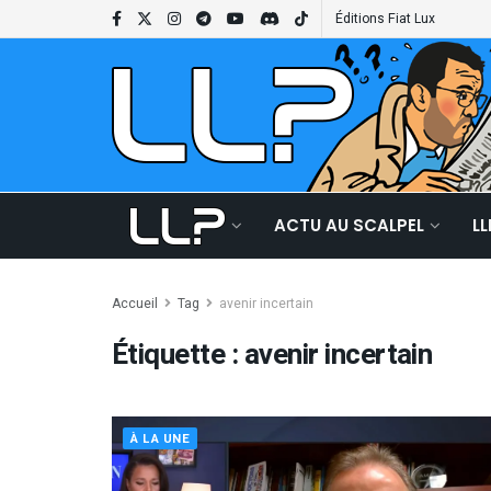
Éditions Fiat Lux
ACTU AU SCALPEL
L
Accueil
Tag
avenir incertain
Étiquette :
avenir incertain
À LA UNE