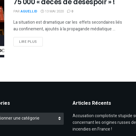
75 000 « décès de désespoir » !
PAR
AGUELLID
13 MAI 2020
0
La situation est dramatique car les effets secondaires liés
au confinement, ajoutés à la propagande médiatique ...
DETAILS
LIRE PLUS
ries
Articles Récents
es
Accusation complotiste stupide 
ionner une catégorie
concernant les origines russes d
incendies en France !