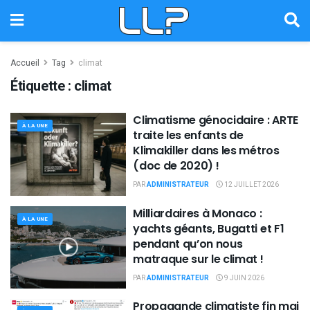
Accueil
Tag
climat
Étiquette :
climat
Climatisme génocidaire : ARTE
À LA UNE
traite les enfants de
Klimakiller dans les métros
(doc de 2020) !
PAR
ADMINISTRATEUR
12 JUILLET 2026
Milliardaires à Monaco :
À LA UNE
yachts géants, Bugatti et F1
pendant qu’on nous
matraque sur le climat !
PAR
ADMINISTRATEUR
9 JUIN 2026
Propagande climatiste fin mai