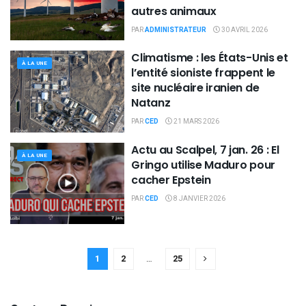
autres animaux
PAR
ADMINISTRATEUR
30 AVRIL 2026
Climatisme : les États-Unis et
À LA UNE
l’entité sioniste frappent le
site nucléaire iranien de
Natanz
PAR
CED
21 MARS 2026
Actu au Scalpel, 7 jan. 26 : El
À LA UNE
Gringo utilise Maduro pour
cacher Epstein
PAR
CED
8 JANVIER 2026
1
2
…
25