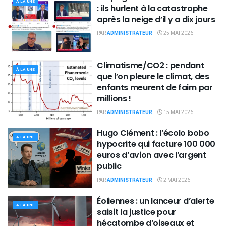
À LA UNE
: ils hurlent à la catastrophe
après la neige d’il y a dix jours
PAR
ADMINISTRATEUR
25 MAI 2026
Climatisme/CO2 : pendant
À LA UNE
que l’on pleure le climat, des
enfants meurent de faim par
millions !
PAR
ADMINISTRATEUR
15 MAI 2026
Hugo Clément : l’écolo bobo
À LA UNE
hypocrite qui facture 100 000
euros d’avion avec l’argent
public
PAR
ADMINISTRATEUR
2 MAI 2026
Éoliennes : un lanceur d’alerte
À LA UNE
saisit la justice pour
hécatombe d’oiseaux et