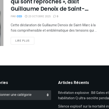
qui sont reprochés », dixit
Guillaume Denoix de Saint-
Marc
PAR
CED
23 OCTOBRE 2025
0
Cette déclaration de Guillaume Denoix de Saint-Marc à la
fois compréhensible et emblématique des tensions qui ...
DETAILS
LIRE PLUS
ries
Articles Récents
es
Révélation explosive : Bill Gates e
ionner une catégorie
habilitation Q ultra-secrète penda
Silence explosif sur la mortalité in