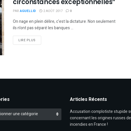
circonstances exceptionnelles”
PAR
AGUELLID
2 AOÛT 2017
0
On nage en plein délire, c'est la dictature. Non seulement
ils n'ont pas séparé les banques ...
DETAILS
LIRE PLUS
ries
Articles Récents
es
Accusation complotiste stupide 
ionner une catégorie
concernant les origines russes d
incendies en France !