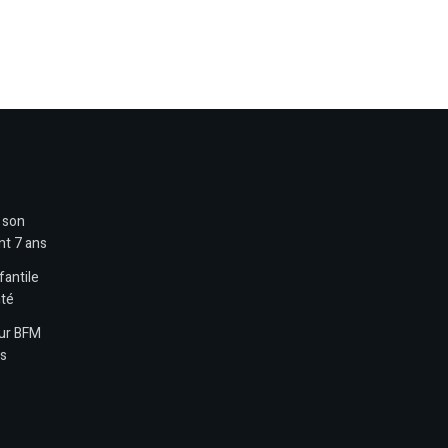
t son
nt 7 ans
fantile
nté
sur BFM
es