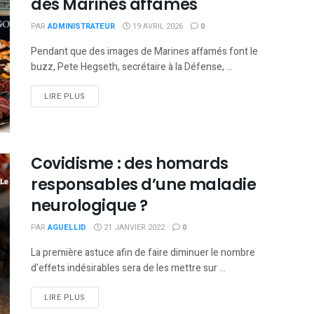
des Marines affamés
PAR
ADMINISTRATEUR
19 AVRIL 2026
0
Pendant que des images de Marines affamés font le
buzz, Pete Hegseth, secrétaire à la Défense, ...
DETAILS
LIRE PLUS
Covidisme : des homards
responsables d’une maladie
neurologique ?
PAR
AGUELLID
21 JANVIER 2022
0
La première astuce afin de faire diminuer le nombre
d'effets indésirables sera de les mettre sur ...
DETAILS
LIRE PLUS