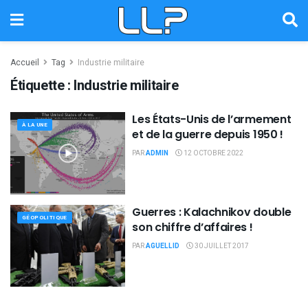
Accueil
Tag
Industrie militaire
Étiquette :
Industrie militaire
Les États-Unis de l’armement
À LA UNE
et de la guerre depuis 1950 !
PAR
ADMIN
12 OCTOBRE 2022
Guerres : Kalachnikov double
GÉOPOLITIQUE
son chiffre d’affaires !
PAR
AGUELLID
30 JUILLET 2017