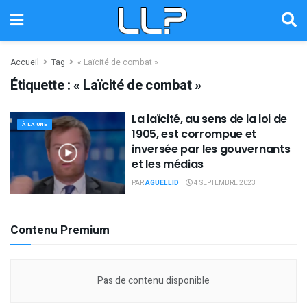
Accueil
Tag
« Laïcité de combat »
Étiquette :
« Laïcité de combat »
La laïcité, au sens de la loi de
À LA UNE
1905, est corrompue et
inversée par les gouvernants
et les médias
PAR
AGUELLID
4 SEPTEMBRE 2023
Contenu Premium
Pas de contenu disponible