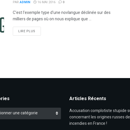
PAR
ADMIN
16 MAI 2016
0
C'est l'exemple type d'une novlangue déclinée sur des
milliers de pages où on nous explique que ...
DETAILS
LIRE PLUS
ries
Articles Récents
es
Accusation complotiste stupide 
ionner une catégorie
concernant les origines russes d
incendies en France !