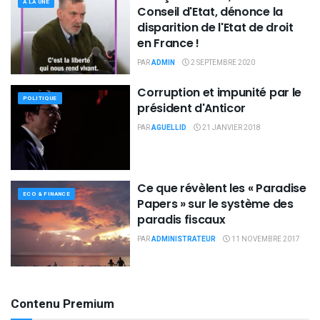
À LA UNE
Conseil d'Etat, dénonce la
disparition de l'Etat de droit
en France !
PAR
ADMIN
2 SEPTEMBRE 2020
Corruption et impunité par le
POLITIQUE
président d'Anticor
PAR
AGUELLID
21 JANVIER 2018
Ce que révèlent les « Paradise
ECO & FINANCE
Papers » sur le système des
paradis fiscaux
PAR
ADMINISTRATEUR
11 NOVEMBRE 2017
Contenu Premium