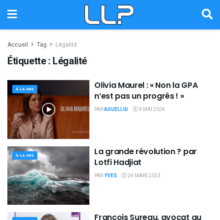
Accueil
Tag
Légalité
Étiquette :
Légalité
Olivia Maurel : « Non la GPA
À LA UNE
n’est pas un progrès ! »
PAR
AGUELLID
9 MAI 2024
La grande révolution ? par
À LA UNE
Lotfi Hadjiat
PAR
YVES
24 MARS 2023
François Sureau, avocat au