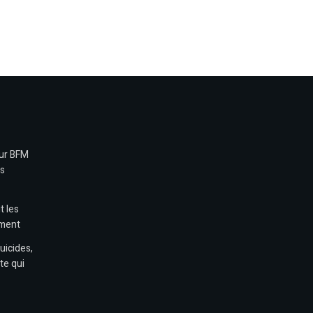
sur BFM
es
t les
ement
uicides,
te qui