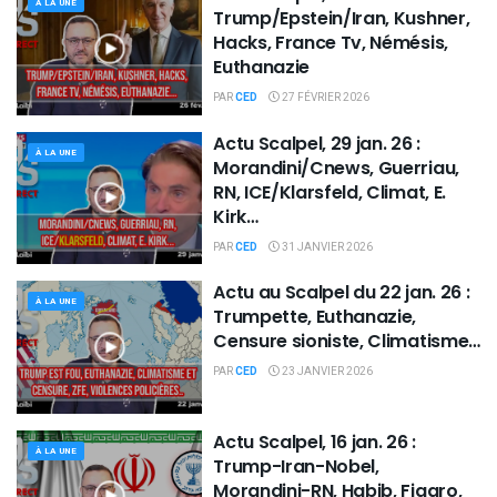
À LA UNE
Trump/Epstein/Iran, Kushner,
Hacks, France Tv, Némésis,
Euthanazie
PAR
CED
27 FÉVRIER 2026
Actu Scalpel, 29 jan. 26 :
À LA UNE
Morandini/Cnews, Guerriau,
RN, ICE/Klarsfeld, Climat, E.
Kirk…
PAR
CED
31 JANVIER 2026
Actu au Scalpel du 22 jan. 26 :
À LA UNE
Trumpette, Euthanazie,
Censure sioniste, Climatisme…
PAR
CED
23 JANVIER 2026
Actu Scalpel, 16 jan. 26 :
À LA UNE
Trump-Iran-Nobel,
Morandini-RN, Habib, Figaro,