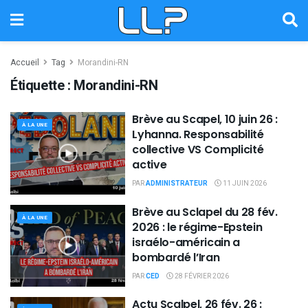
Accueil
Tag
Morandini-RN
Étiquette :
Morandini-RN
Brève au Scapel, 10 juin 26 :
À LA UNE
Lyhanna. Responsabilité
collective VS Complicité
active
PAR
ADMINISTRATEUR
11 JUIN 2026
Brève au Sclapel du 28 fév.
À LA UNE
2026 : le régime-Epstein
israélo-américain a
bombardé l’Iran
PAR
CED
28 FÉVRIER 2026
Actu Scalpel, 26 fév. 26 :