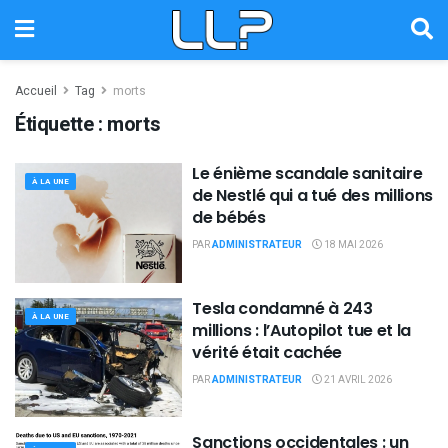
Accueil
Tag
morts
Étiquette :
morts
Le énième scandale sanitaire
À LA UNE
de Nestlé qui a tué des millions
de bébés
PAR
ADMINISTRATEUR
18 MAI 2026
Tesla condamné à 243
À LA UNE
millions : l’Autopilot tue et la
vérité était cachée
PAR
ADMINISTRATEUR
21 AVRIL 2026
Sanctions occidentales : un