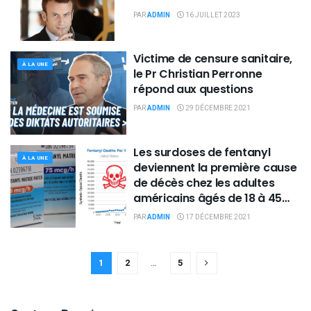
PAR
ADMIN
16 JUILLET 2023
Victime de censure sanitaire,
À LA UNE
le Pr Christian Perronne
répond aux questions
PAR
ADMIN
29 DÉCEMBRE 2021
Les surdoses de fentanyl
À LA UNE
deviennent la première cause
de décès chez les adultes
américains âgés de 18 à 45
ans : « Une urgence nationale
PAR
ADMIN
17 DÉCEMBRE 2021
»
1
2
…
5