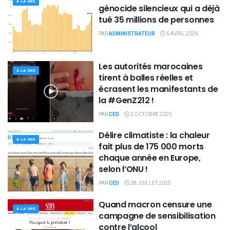
À LA UNE
génocide silencieux qui a déjà
tué 35 millions de personnes
PAR
ADMINISTRATEUR
6 AVRIL 2026
Les autorités marocaines
À LA UNE
tirent à balles réelles et
écrasent les manifestants de
la #GenZ212 !
PAR
CED
2 OCTOBRE 2025
Délire climatiste : la chaleur
À LA UNE
fait plus de 175 000 morts
chaque année en Europe,
selon l’ONU !
PAR
CED
28 JUILLET 2025
Quand macron censure une
À LA UNE
campagne de sensibilisation
contre l’alcool