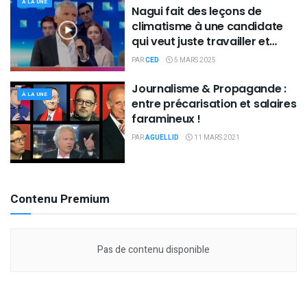
À LA UNE
Nagui fait des leçons de
climatisme à une candidate
qui veut juste travailler et
gagner sa vie !
PAR
CED
5 MARS 2025
Journalisme & Propagande :
À LA UNE
entre précarisation et salaires
faramineux !
PAR
AGUELLID
11 MARS 2021
Contenu Premium
Pas de contenu disponible