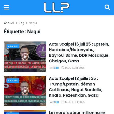
Accueil
Tag
Nagui
Étiquette :
Nagui
Actu Scalpel 16 juil 25 : Epstein,
À LA UNE
Huckabee/Netanyahu,
Bayrou, Borne, DDR Mosaïque,
Chalgou, Gaza
PAR
CED
16 JUILLET 2025
Actu Scalpel 13 juillet 25 :
À LA UNE
Trump/Epstein, démon
Cottineau, Nagui, Bardella,
Knafo, Pezeshkian, Gaza
PAR
CED
14 JUILLET 2025
Le moralisateur millionnaire