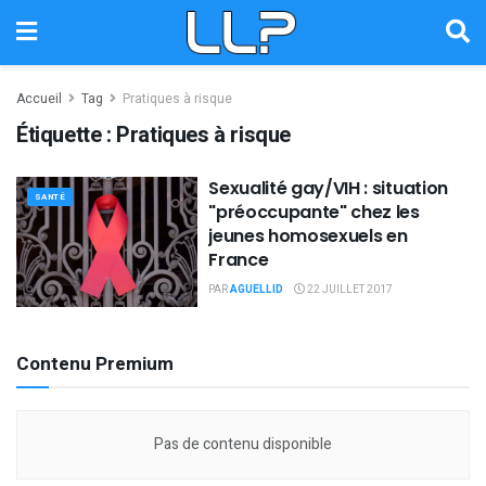
Accueil
Tag
Pratiques à risque
Étiquette :
Pratiques à risque
Sexualité gay/VIH : situation
SANTÉ
"préoccupante" chez les
jeunes homosexuels en
France
PAR
AGUELLID
22 JUILLET 2017
Contenu Premium
Pas de contenu disponible