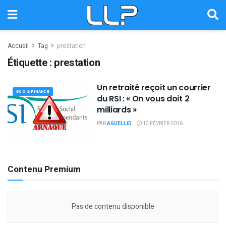
Accueil
Tag
prestation
Étiquette :
prestation
Un retraité reçoit un courrier
ECO & FINANCE
du RSI : « On vous doit 2
milliards »
PAR
AGUELLID
13 FÉVRIER 2016
Contenu Premium
Pas de contenu disponible