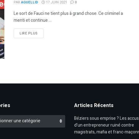
PAR
AGUELLID
17 JUIN 2021
0
Le sort de Fauci ne tient plus à grand chose. Ce criminel a
menti et continue ...
DETAILS
LIRE PLUS
ries
Articles Récents
es
Béziers sous emprise ? Les accus
ionner une catégorie
d’un entrepreneur ruiné contre
magistrats, mafia et franc-maçon