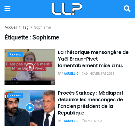
Accueil
Tag
Sophisme
Étiquette :
Sophisme
La rhétorique mensongère de
À LA UNE
Yaël Braun-Pivet
lamentablement mise à nu.
PAR
AGUELLID
24 NOVEMBRE 2023
Procès Sarkozy : Médiapart
À LA UNE
débunke les mensonges de
l'ancien président de la
République
PAR
AGUELLID
5 MARS 2021